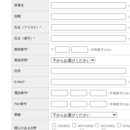
部署名
（
役職
（
氏名（フリガナ）*
（
氏名（漢字）*
（
郵便番号*
〒
-
（半角数字のみ）
都道府県*
住所
E-Mail*
（
電話番号*
-
-
（半角数字のみ
FAX番号
-
-
（半角数字のみ
業種
ISO9001
IATF16949
ISO14001
OHSA
関心のある分野